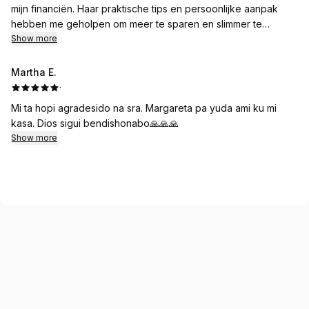
mijn financiën. Haar praktische tips en persoonlijke aanpak
hebben me geholpen om meer te sparen en slimmer te
investeren. Aanrader voor iedereen die financiële rust wil!
Show more
Martha E.
·
Mi ta hopi agradesido na sra. Margareta pa yuda ami ku mi
kasa. Dios sigui bendishonabo🙏🙏🙏
Show more