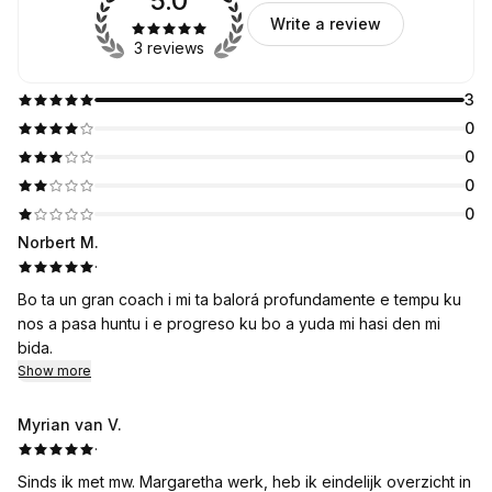
5.0
Write a review
3 reviews
3
0
0
0
0
Norbert M.
·
Bo ta un gran coach i mi ta balorá profundamente e tempu ku
nos a pasa huntu i e progreso ku bo a yuda mi hasi den mi
bida.
Show more
Myrian van V.
·
Sinds ik met mw. Margaretha werk, heb ik eindelijk overzicht in