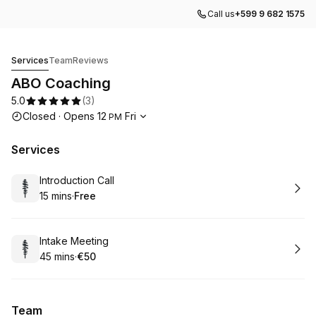
Call us
+599 9 682 1575
ABO Coaching
Services
Team
Reviews
ABO Coaching
5.0
(
3
)
Opening hours
Closed
·
Opens
12
Fri
PM
Services
Book
Introduction Call
15 mins
·
Free
.
Duration
.
Price
:
:
Book
Intake Meeting
45 mins
·
€50
.
Duration
.
Price
:
:
Team