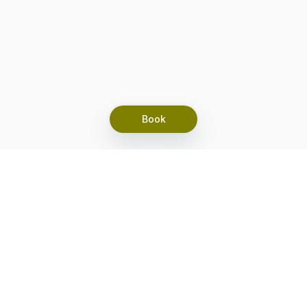
Book
Let's grow together
Get more customers 24/7 with your free
branded Booking Page.
Email